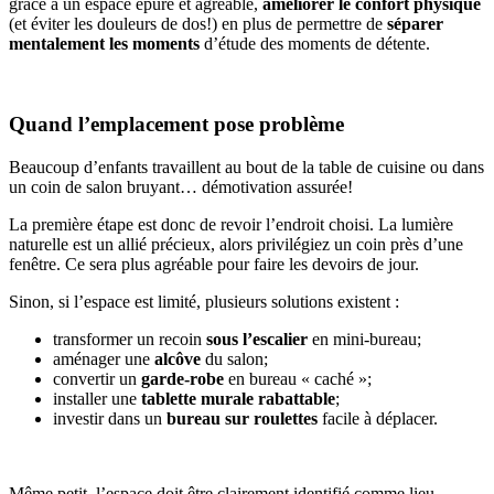
grâce à un espace épuré et agréable,
améliorer le confort physique
(et éviter les douleurs de dos!) en plus de permettre de
séparer
mentalement les moments
d’étude des moments de détente.
Quand l’emplacement pose problème
Beaucoup d’enfants travaillent au bout de la table de cuisine ou dans
un coin de salon bruyant… démotivation assurée!
La première étape est donc de revoir l’endroit choisi. La lumière
naturelle est un allié précieux, alors privilégiez un coin près d’une
fenêtre. Ce sera plus agréable pour faire les devoirs de jour.
Sinon, si l’espace est limité, plusieurs solutions existent :
transformer un recoin
sous l’escalier
en mini-bureau;
aménager une
alcôve
du salon;
convertir un
garde-robe
en bureau « caché »;
installer une
tablette murale rabattable
;
investir dans un
bureau sur roulettes
facile à déplacer.
Même petit, l’espace doit être clairement identifié comme lieu