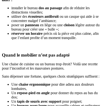
installer le bureau
dos au passage
afin de réduire les
distractions visuelles;
utiliser des
écouteurs antibruit
ou un casque qui aide à se
concentrer malgré l’ambiance;
poser un
panneau
en liège ou une
cloison
légère autour du
bureau pour créer une « bulle »;
réserver un horaire
précis où la pièce est plus calme, afin
que l’enfant profite d’un moment tranquille.
Quand le mobilier n’est pas adapté
Une chaise de cuisine ou un bureau trop étroit? Voilà une recette
pour l’inconfort et les mauvaises postures.
Sans dépenser une fortune, quelques choix stratégiques suffisent :
Une
chaise ergonomique
pour dire adieu aux douleurs
lombaires,
Un
repose-pied en angle
pour donner du repos au bas du
dos;
Un
tapis de souris avec support
pour poignet;
Un
bureau assez large
pour accueillir cahiers et ordinateur.